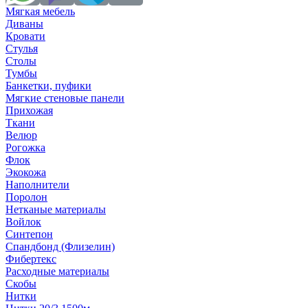
Мягкая мебель
Диваны
Кровати
Стулья
Столы
Тумбы
Банкетки, пуфики
Мягкие стеновые панели
Прихожая
Ткани
Велюр
Рогожка
Флок
Экокожа
Наполнители
Поролон
Нетканые материалы
Войлок
Синтепон
Спандбонд (Флизелин)
Фибертекс
Расходные материалы
Скобы
Нитки