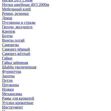
Нитки 20/3 1500м
Нитки швейные 40/3 2000м
Мебельный клей
Ремни, резинки
Декор
Пуговицы и стразы
Гвозди, молдинги
Крепеж
Болты
Винты потай
Саморезы
Саморез чёрный
Саморез жёлтый
Гайки
Гайка забивная
Шайба увеличенная
Фурнитура
Зацепы
Петли
Пружины
Ножки
Механизмы
Рамы для кроватей
Уголки кроватные
Инструмент