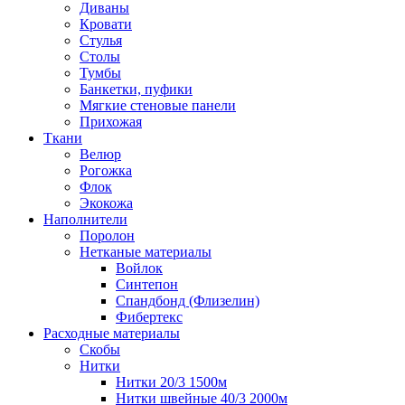
Диваны
Кровати
Стулья
Столы
Тумбы
Банкетки, пуфики
Мягкие стеновые панели
Прихожая
Ткани
Велюр
Рогожка
Флок
Экокожа
Наполнители
Поролон
Нетканые материалы
Войлок
Синтепон
Спандбонд (Флизелин)
Фибертекс
Расходные материалы
Скобы
Нитки
Нитки 20/3 1500м
Нитки швейные 40/3 2000м