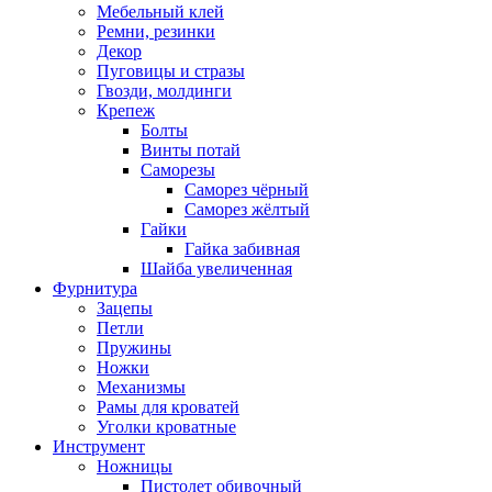
Мебельный клей
Ремни, резинки
Декор
Пуговицы и стразы
Гвозди, молдинги
Крепеж
Болты
Винты потай
Саморезы
Саморез чёрный
Саморез жёлтый
Гайки
Гайка забивная
Шайба увеличенная
Фурнитура
Зацепы
Петли
Пружины
Ножки
Механизмы
Рамы для кроватей
Уголки кроватные
Инструмент
Ножницы
Пистолет обивочный