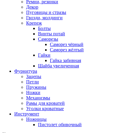
Ремни, резинки
Декор
Пуговицы и стразы
Гвозди, молдинги
Крепеж
Болты
Винты потай
Саморезы
Саморез чёрный
Саморез жёлтый
Гайки
Гайка забивная
Шайба увеличенная
Фурнитура
Зацепы
Петли
Пружины
Ножки
Механизмы
Рамы для кроватей
Уголки кроватные
Инструмент
Ножницы
Пистолет обивочный