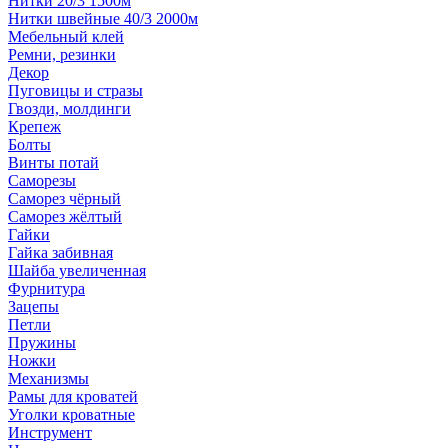
Нитки 20/3 1500м
Нитки швейные 40/3 2000м
Мебельный клей
Ремни, резинки
Декор
Пуговицы и стразы
Гвозди, молдинги
Крепеж
Болты
Винты потай
Саморезы
Саморез чёрный
Саморез жёлтый
Гайки
Гайка забивная
Шайба увеличенная
Фурнитура
Зацепы
Петли
Пружины
Ножки
Механизмы
Рамы для кроватей
Уголки кроватные
Инструмент