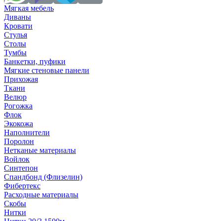
Мягкая мебель
Диваны
Кровати
Стулья
Столы
Тумбы
Банкетки, пуфики
Мягкие стеновые панели
Прихожая
Ткани
Велюр
Рогожка
Флок
Экокожа
Наполнители
Поролон
Нетканые материалы
Войлок
Синтепон
Спандбонд (Флизелин)
Фибертекс
Расходные материалы
Скобы
Нитки