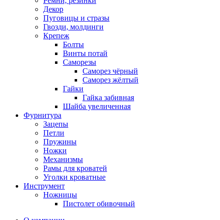
Ремни, резинки
Декор
Пуговицы и стразы
Гвозди, молдинги
Крепеж
Болты
Винты потай
Саморезы
Саморез чёрный
Саморез жёлтый
Гайки
Гайка забивная
Шайба увеличенная
Фурнитура
Зацепы
Петли
Пружины
Ножки
Механизмы
Рамы для кроватей
Уголки кроватные
Инструмент
Ножницы
Пистолет обивочный