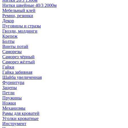
Нитки 20/3 1500м
Нитки швейные 40/3 2000м
Мебельный клей
Ремни, резинки
Декор
Пуговицы и стразы
Гвозди, молдинги
Крепеж
Болты
Винты потай
Саморезы
Саморез чёрный
Саморез жёлтый
Гайки
Гайка забивная
Шайба увеличенная
Фурнитура
Зацепы
Петли
Пружины
Ножки
Механизмы
Рамы для кроватей
Уголки кроватные
Инструмент