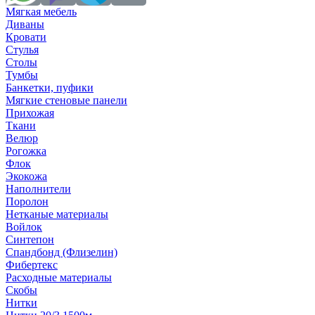
Мягкая мебель
Диваны
Кровати
Стулья
Столы
Тумбы
Банкетки, пуфики
Мягкие стеновые панели
Прихожая
Ткани
Велюр
Рогожка
Флок
Экокожа
Наполнители
Поролон
Нетканые материалы
Войлок
Синтепон
Спандбонд (Флизелин)
Фибертекс
Расходные материалы
Скобы
Нитки