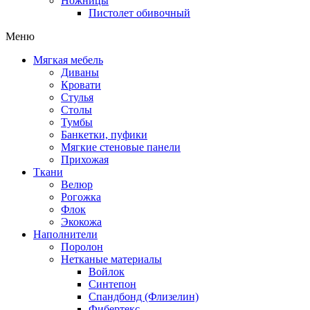
Ножницы
Пистолет обивочный
Меню
Мягкая мебель
Диваны
Кровати
Стулья
Столы
Тумбы
Банкетки, пуфики
Мягкие стеновые панели
Прихожая
Ткани
Велюр
Рогожка
Флок
Экокожа
Наполнители
Поролон
Нетканые материалы
Войлок
Синтепон
Спандбонд (Флизелин)
Фибертекс