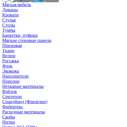
Мягкая мебель
Диваны
Кровати
Стулья
Столы
Тумбы
Банкетки, пуфики
Мягкие стеновые панели
Прихожая
Ткани
Велюр
Рогожка
Флок
Экокожа
Наполнители
Поролон
Нетканые материалы
Войлок
Синтепон
Спандбонд (Флизелин)
Фибертекс
Расходные материалы
Скобы
Нитки