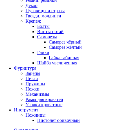
Ремни, резинки
Декор
Пуговицы и стразы
Гвозди, молдинги
Крепеж
Болты
Винты потай
Саморезы
Саморез чёрный
Саморез жёлтый
Гайки
Гайка забивная
Шайба увеличенная
Фурнитура
Зацепы
Петли
Пружины
Ножки
Механизмы
Рамы для кроватей
Уголки кроватные
Инструмент
Ножницы
Пистолет обивочный