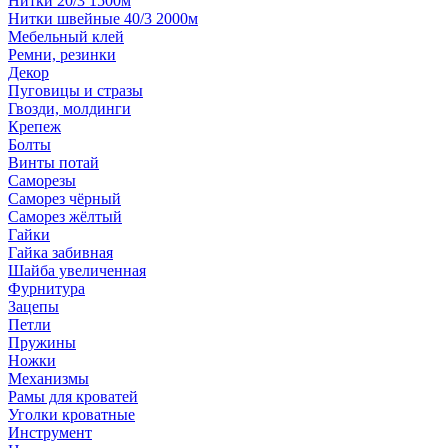
Нитки 20/3 1500м
Нитки швейные 40/3 2000м
Мебельный клей
Ремни, резинки
Декор
Пуговицы и стразы
Гвозди, молдинги
Крепеж
Болты
Винты потай
Саморезы
Саморез чёрный
Саморез жёлтый
Гайки
Гайка забивная
Шайба увеличенная
Фурнитура
Зацепы
Петли
Пружины
Ножки
Механизмы
Рамы для кроватей
Уголки кроватные
Инструмент