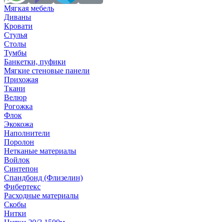
Мягкая мебель
Диваны
Кровати
Стулья
Столы
Тумбы
Банкетки, пуфики
Мягкие стеновые панели
Прихожая
Ткани
Велюр
Рогожка
Флок
Экокожа
Наполнители
Поролон
Нетканые материалы
Войлок
Синтепон
Спандбонд (Флизелин)
Фибертекс
Расходные материалы
Скобы
Нитки