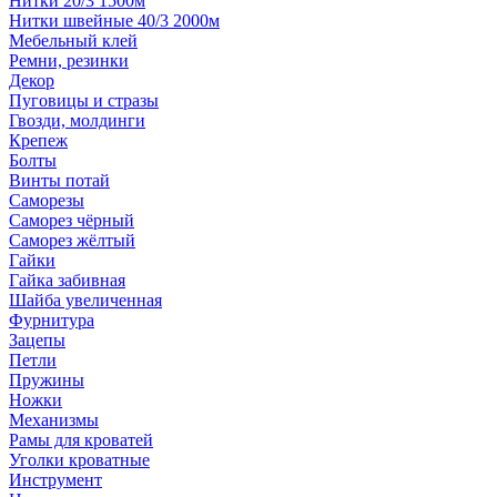
Нитки 20/3 1500м
Нитки швейные 40/3 2000м
Мебельный клей
Ремни, резинки
Декор
Пуговицы и стразы
Гвозди, молдинги
Крепеж
Болты
Винты потай
Саморезы
Саморез чёрный
Саморез жёлтый
Гайки
Гайка забивная
Шайба увеличенная
Фурнитура
Зацепы
Петли
Пружины
Ножки
Механизмы
Рамы для кроватей
Уголки кроватные
Инструмент