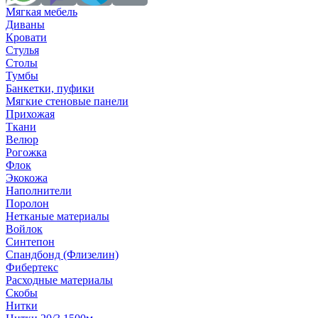
Мягкая мебель
Диваны
Кровати
Стулья
Столы
Тумбы
Банкетки, пуфики
Мягкие стеновые панели
Прихожая
Ткани
Велюр
Рогожка
Флок
Экокожа
Наполнители
Поролон
Нетканые материалы
Войлок
Синтепон
Спандбонд (Флизелин)
Фибертекс
Расходные материалы
Скобы
Нитки