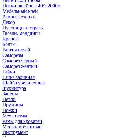
Нитки 20/3 1500м
Нитки швейные 40/3 2000м
Мебельный клей
Ремни, резинки
Декор
Пуговицы и стразы
Гвозди, молдинги
Крепеж
Болты
Винты потай
Саморезы
Саморез чёрный
Саморез жёлтый
Гайки
Гайка забивная
Шайба увеличенная
Фурнитура
Зацепы
Петли
Пружины
Ножки
Механизмы
Рамы для кроватей
Уголки кроватные
Инструмент