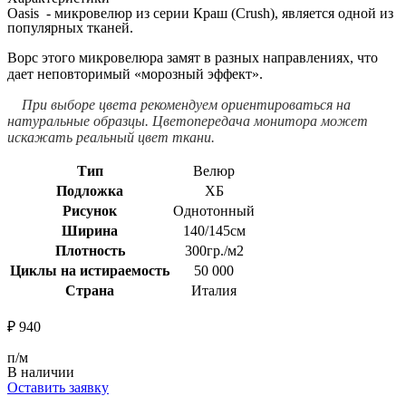
Oasis - микровелюр из серии Краш (Сrush), является одной из
популярных тканей.
Ворс этого микровелюра замят в разных направлениях, что
дает неповторимый «морозный эффект».
При выборе цвета рекомендуем ориентироваться на
натуральные образцы.
Цветопередача монитора может
искажать реальный цвет ткани.
Тип
Велюр
Подложка
ХБ
Рисунок
Однотонный
Ширина
140/145см
Плотность
300гр./м2
Циклы на истираемость
50 000
Страна
Италия
₽
940
п/м
В наличии
Оставить заявку