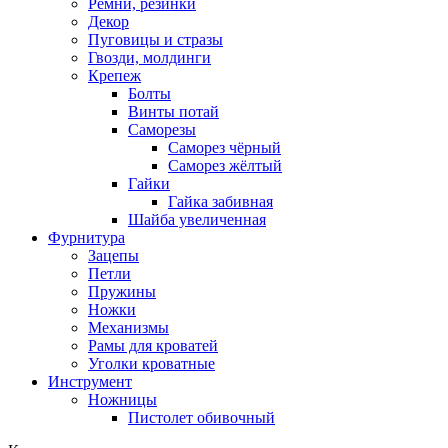
Ремни, резинки
Декор
Пуговицы и стразы
Гвозди, молдинги
Крепеж
Болты
Винты потай
Саморезы
Саморез чёрный
Саморез жёлтый
Гайки
Гайка забивная
Шайба увеличенная
Фурнитура
Зацепы
Петли
Пружины
Ножки
Механизмы
Рамы для кроватей
Уголки кроватные
Инструмент
Ножницы
Пистолет обивочный