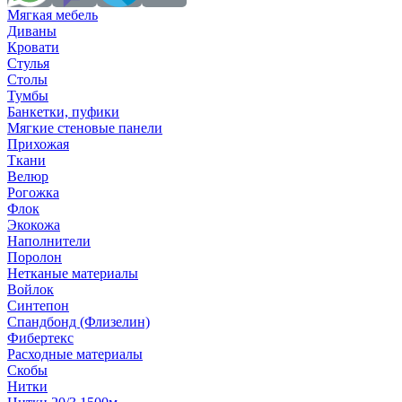
Мягкая мебель
Диваны
Кровати
Стулья
Столы
Тумбы
Банкетки, пуфики
Мягкие стеновые панели
Прихожая
Ткани
Велюр
Рогожка
Флок
Экокожа
Наполнители
Поролон
Нетканые материалы
Войлок
Синтепон
Спандбонд (Флизелин)
Фибертекс
Расходные материалы
Скобы
Нитки