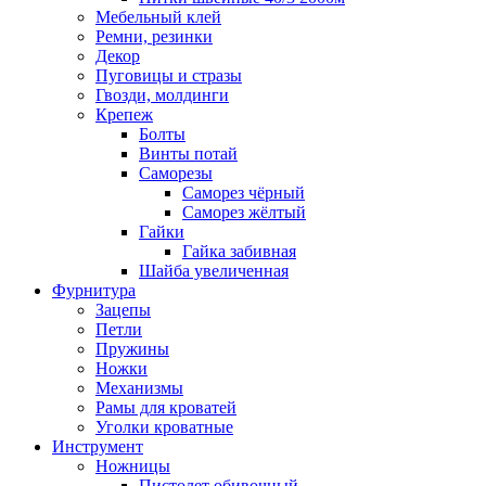
Мебельный клей
Ремни, резинки
Декор
Пуговицы и стразы
Гвозди, молдинги
Крепеж
Болты
Винты потай
Саморезы
Саморез чёрный
Саморез жёлтый
Гайки
Гайка забивная
Шайба увеличенная
Фурнитура
Зацепы
Петли
Пружины
Ножки
Механизмы
Рамы для кроватей
Уголки кроватные
Инструмент
Ножницы
Пистолет обивочный