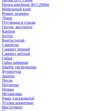
Нитки 20/3 1500м
Нитки швейные 40/3 2000м
Мебельный клей
Ремни, резинки
Декор
Пуговицы и стразы
Гвозди, молдинги
Крепеж
Болты
Винты потай
Саморезы
Саморез чёрный
Саморез жёлтый
Гайки
Гайка забивная
Шайба увеличенная
Фурнитура
Зацепы
Петли
Пружины
Ножки
Механизмы
Рамы для кроватей
Уголки кроватные
Инструмент